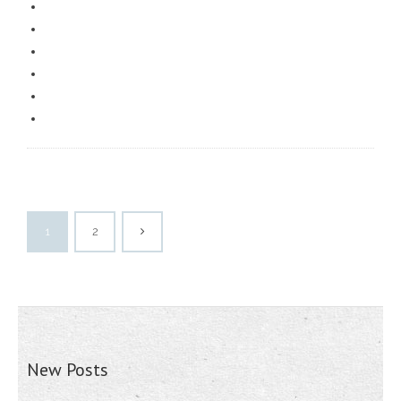
1
2
New Posts