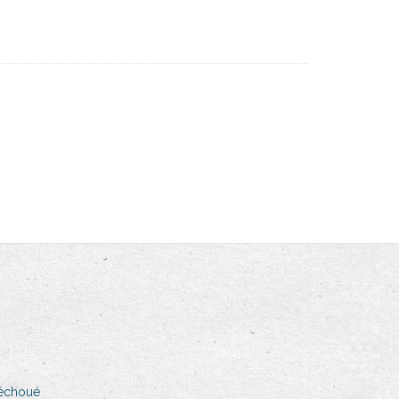
a échoué