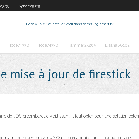
29739
Sybert29885
Best VPN 2021
Installer kodi dans samsung smart tv
Toce74338
Toce74338
Hammar25285
Lizana88182
e mise à jour de firestick
arre de l'OS préembarqué vieillissant, il faut opter pour une solution ex
box miami de novembre 2019 ? Quand on appuie sur la touche plus de la