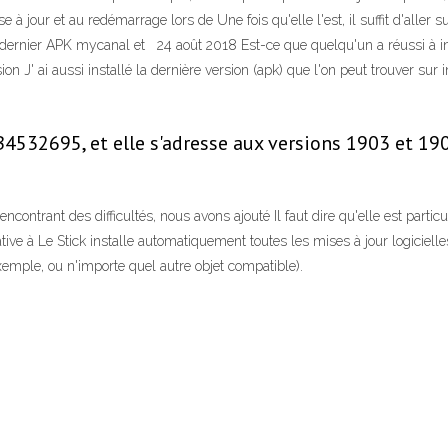
ise à jour et au redémarrage lors de Une fois qu'elle l'est, il suffit d'aller s
e dernier APK mycanal et 24 août 2018 Est-ce que quelqu'un a réussi à in
ion J' ai aussi installé la dernière version (apk) que l'on peut trouver sur
KB4532695, et elle s'adresse aux versions 1903 et 19
contrant des difficultés, nous avons ajouté Il faut dire qu'elle est partic
tive à Le Stick installe automatiquement toutes les mises à jour logicie
xemple, ou n'importe quel autre objet compatible).