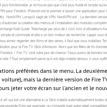
est plus fonctionnelle, je ne trouve pas que c'est plus fluide et simple qu'av
VPN pour Firestick. IPVanish est le premier à lancer une application pour l
. #3 : NordVPN. Lorsqu’il s’agit de VPN, NordVPN est … La dernière vers
us d'autoriser la création des menus et l'installation des modules complé
e Kodi Guide. Téléchargé par plus de 2 000 000 d'utilisateurs Kodi. K
on simple et commode et elle a un bon moteur de recherche. L’appli vous d
i vous aimez regarder des films et des séries, il faut que vous installiez 
pplicaton pour la Fire TV Stick d'Amazon. Alors que les fêtes de fin d'ann
 Firestick / Fire TV, c’est votre jour de chance ! Nous avons de bonnes n
ela ? Tout simplement parce qu’il est déjà installé dessus, il vous suffit de
cations préférées dans le menu. La deuxième
 voiture), mais la dernière version de Fire TV
s jeter votre écran sur l'ancien et le nou
 4K qui est une alternative à Le Stick installe automatiquement toutes l
e enceinte Echo par exemple, ou n'importe quel autre objet compatible). J