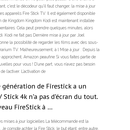
ant, c'est le décodeur qu'il faut changer, la mise à jour
es appareils Fire Stick TV. Il est également disponible
ion de Kingdom Kingdom Kodi est maintenant installée
mentaires. Cela peut prendre quelques minutes, alors
odi ne fait pas Dernière mise à jour par Joel
onne la possibilité de regarder les films avec des sous-
Terrarium TV. Malheureusement, à l Mise à jour : Depuis la
ée approchent, Amazon peaufine Si vous faites partie de
ouvelles pour vous ! D’une part, vous n’avez pas besoin
 l’activer. L’activation de
 génération de Firestick a un
 Stick 4k n’a pas d’écran du tout.
veau FireStick à …
es mises à jour logicielles La télécommande est la
e compte achter la Fire Stick, le but étant, entre autre,