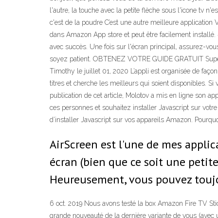
l'autre, la touche avec la petite flèche sous l'icone tv n'
c'est de la poudre C’est une autre meilleure application 
dans Amazon App store et peut être facilement installé
avec succès. Une fois sur l'écran principal, assurez-vo
soyez patient. OBTENEZ VOTRE GUIDE GRATUIT Supercharg
Timothy le juillet 01, 2020 L’appli est organisée de faç
titres et cherche les meilleurs qui soient disponibles. S
publication de cet article, Molotov a mis en ligne son a
ces personnes et souhaitez installer Javascript sur votre
d’installer Javascript sur vos appareils Amazon. Pourquoi c
AirScreen est l'une de mes appli
écran (bien que ce soit une petite
Heureusement, vous pouvez toujour
6 oct. 2019 Nous avons testé la box Amazon Fire TV Stick
grande nouveauté de la dernière variante de vous (avec un